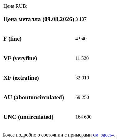
Цена RUB:
Цена металла
(09.08.2026)
3 137
F
(fine)
4 940
VF
(veryfine)
11 520
XF
(extrafine)
32 919
AU
(aboutuncirculated)
59 250
UNC
(uncirculated)
164 600
Более подробно о состоянии с примерами
см. здесь»
,