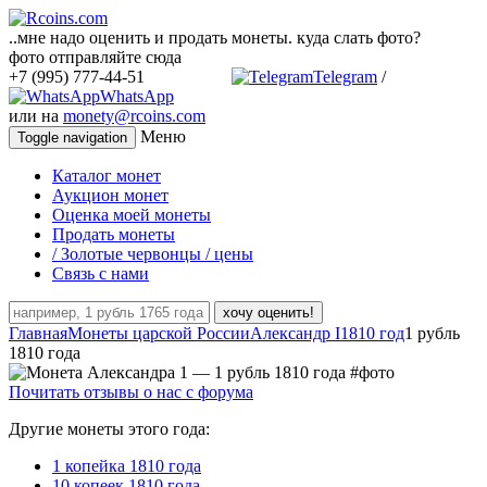
..мне надо оценить и продать монеты. куда слать фото?
фото отправляйте сюда
+7 (995) 777-44-51
Telegram
/
WhatsApp
или на
monety@rcoins.com
Меню
Toggle navigation
Каталог монет
Аукцион монет
Оценка моей монеты
Продать монеты
/ Золотые червонцы / цены
Связь с нами
хочу оценить!
Главная
Монеты царской России
Александр I
1810 год
1 рубль
1810 года
Почитать отзывы о нас с форума
Другие монеты этого года:
1 копейка 1810 года
10 копеек 1810 года