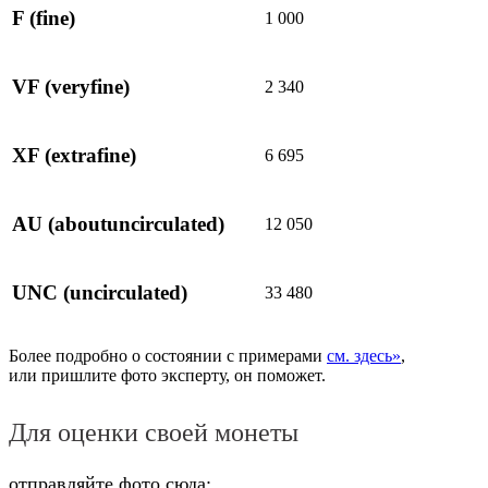
F
(fine)
1 000
VF
(veryfine)
2 340
XF
(extrafine)
6 695
AU
(aboutuncirculated)
12 050
UNC
(uncirculated)
33 480
Более подробно о состоянии с примерами
см. здесь»
,
или пришлите фото эксперту, он поможет.
Для оценки своей монеты
отправляйте фото сюда: