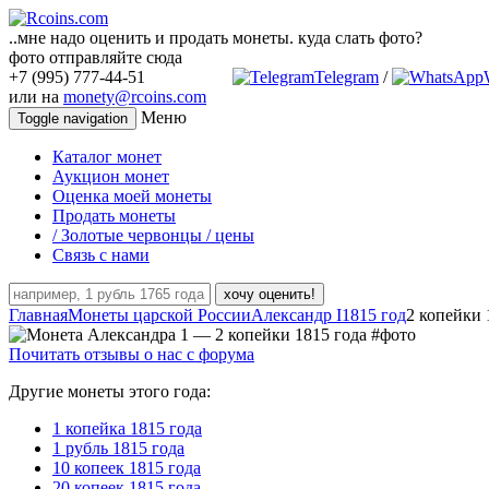
..мне надо оценить и продать монеты. куда слать фото?
фото отправляйте сюда
+7 (995) 777-44-51
Telegram
/
или на
monety@rcoins.com
Меню
Toggle navigation
Каталог монет
Аукцион монет
Оценка моей монеты
Продать монеты
/ Золотые червонцы / цены
Связь с нами
хочу оценить!
Главная
Монеты царской России
Александр I
1815 год
2 копейки 
Почитать отзывы о нас с форума
Другие монеты этого года:
1 копейка 1815 года
1 рубль 1815 года
10 копеек 1815 года
20 копеек 1815 года