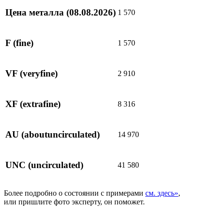
Цена металла
(08.08.2026)
1 570
F
(fine)
1 570
VF
(veryfine)
2 910
XF
(extrafine)
8 316
AU
(aboutuncirculated)
14 970
UNC
(uncirculated)
41 580
Более подробно о состоянии с примерами
см. здесь»
,
или пришлите фото эксперту, он поможет.