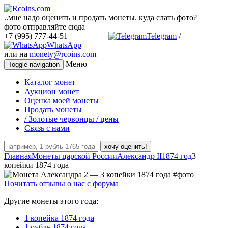
..мне надо оценить и продать монеты. куда слать фото?
фото отправляйте сюда
+7 (995) 777-44-51
Telegram
/
WhatsApp
или на
monety@rcoins.com
Меню
Toggle navigation
Каталог монет
Аукцион монет
Оценка моей монеты
Продать монеты
/ Золотые червонцы / цены
Связь с нами
хочу оценить!
Главная
Монеты царской России
Александр II
1874 год
3
копейки 1874 года
Почитать отзывы о нас с форума
Другие монеты этого года:
1 копейка 1874 года
1 рубль 1874 года