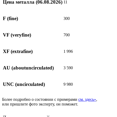
Цена металла
(06.08.2026)
11
F
(fine)
300
VF
(veryfine)
700
XF
(extrafine)
1 996
AU
(aboutuncirculated)
3 590
UNC
(uncirculated)
9 980
Более подробно о состоянии с примерами
см. здесь»
,
или пришлите фото эксперту, он поможет.