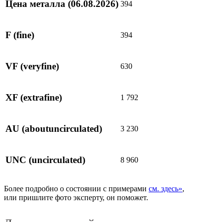
Цена металла
(06.08.2026)
394
F
(fine)
394
VF
(veryfine)
630
XF
(extrafine)
1 792
AU
(aboutuncirculated)
3 230
UNC
(uncirculated)
8 960
Более подробно о состоянии с примерами
см. здесь»
,
или пришлите фото эксперту, он поможет.