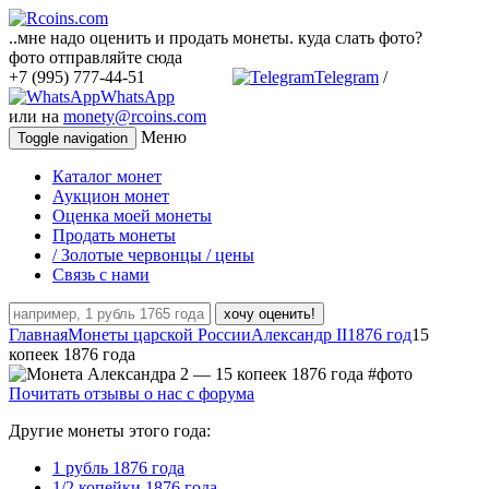
..мне надо оценить и продать монеты. куда слать фото?
фото отправляйте сюда
+7 (995) 777-44-51
Telegram
/
WhatsApp
или на
monety@rcoins.com
Меню
Toggle navigation
Каталог монет
Аукцион монет
Оценка моей монеты
Продать монеты
/ Золотые червонцы / цены
Связь с нами
хочу оценить!
Главная
Монеты царской России
Александр II
1876 год
15
копеек 1876 года
Почитать отзывы о нас с форума
Другие монеты этого года:
1 рубль 1876 года
1/2 копейки 1876 года