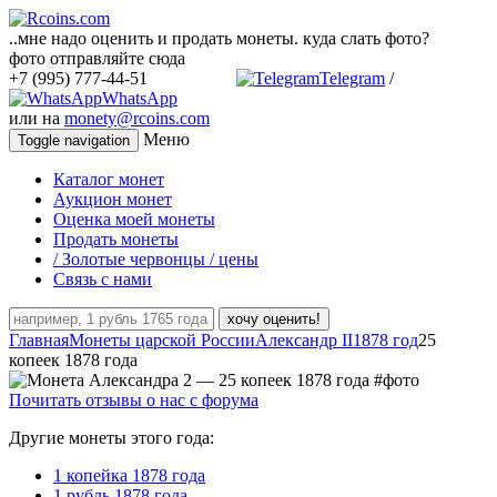
..мне надо оценить и продать монеты. куда слать фото?
фото отправляйте сюда
+7 (995) 777-44-51
Telegram
/
WhatsApp
или на
monety@rcoins.com
Меню
Toggle navigation
Каталог монет
Аукцион монет
Оценка моей монеты
Продать монеты
/ Золотые червонцы / цены
Связь с нами
хочу оценить!
Главная
Монеты царской России
Александр II
1878 год
25
копеек 1878 года
Почитать отзывы о нас с форума
Другие монеты этого года:
1 копейка 1878 года
1 рубль 1878 года