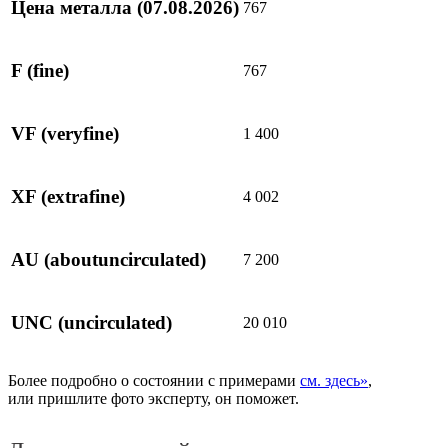
Цена металла
(07.08.2026)
767
F
(fine)
767
VF
(veryfine)
1 400
XF
(extrafine)
4 002
AU
(aboutuncirculated)
7 200
UNC
(uncirculated)
20 010
Более подробно о состоянии с примерами
см. здесь»
,
или пришлите фото эксперту, он поможет.