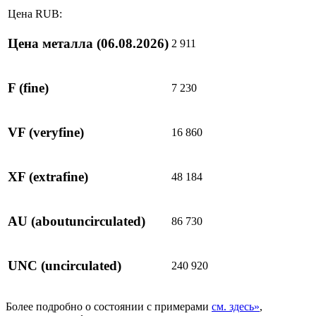
Цена RUB:
Цена металла
(06.08.2026)
2 911
F
(fine)
7 230
VF
(veryfine)
16 860
XF
(extrafine)
48 184
AU
(aboutuncirculated)
86 730
UNC
(uncirculated)
240 920
Более подробно о состоянии с примерами
см. здесь»
,