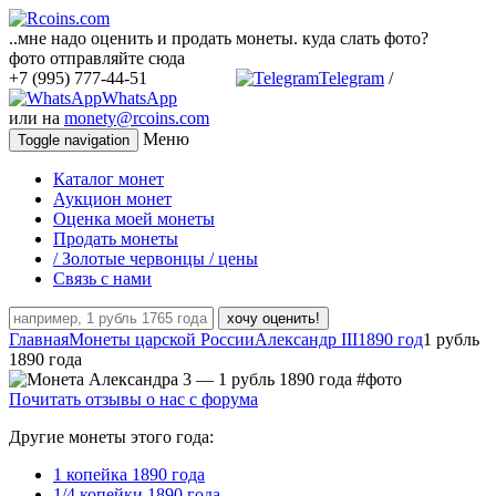
..мне надо оценить и продать монеты. куда слать фото?
фото отправляйте сюда
+7 (995) 777-44-51
Telegram
/
WhatsApp
или на
monety@rcoins.com
Меню
Toggle navigation
Каталог монет
Аукцион монет
Оценка моей монеты
Продать монеты
/ Золотые червонцы / цены
Связь с нами
хочу оценить!
Главная
Монеты царской России
Александр III
1890 год
1 рубль
1890 года
Почитать отзывы о нас с форума
Другие монеты этого года:
1 копейка 1890 года
1/4 копейки 1890 года