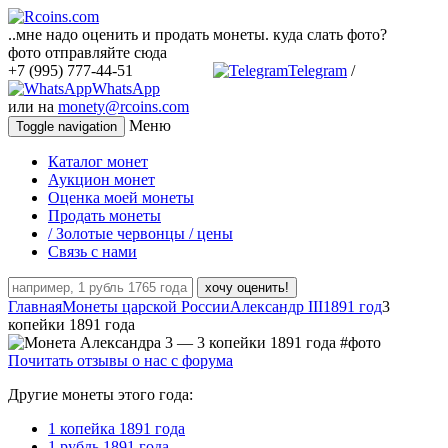
..мне надо оценить и продать монеты. куда слать фото?
фото отправляйте сюда
+7 (995) 777-44-51
Telegram
/
WhatsApp
или на
monety@rcoins.com
Меню
Toggle navigation
Каталог монет
Аукцион монет
Оценка моей монеты
Продать монеты
/ Золотые червонцы / цены
Связь с нами
хочу оценить!
Главная
Монеты царской России
Александр III
1891 год
3
копейки 1891 года
Почитать отзывы о нас с форума
Другие монеты этого года:
1 копейка 1891 года
1 рубль 1891 года