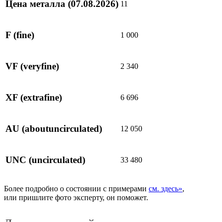
Цена металла
(07.08.2026)
11
F
(fine)
1 000
VF
(veryfine)
2 340
XF
(extrafine)
6 696
AU
(aboutuncirculated)
12 050
UNC
(uncirculated)
33 480
Более подробно о состоянии с примерами
см. здесь»
,
или пришлите фото эксперту, он поможет.