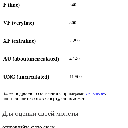
F
(fine)
340
VF
(veryfine)
800
XF
(extrafine)
2 299
AU
(aboutuncirculated)
4 140
UNC
(uncirculated)
11 500
Более подробно о состоянии с примерами
см. здесь»
,
или пришлите фото эксперту, он поможет.
Для оценки своей монеты
отправляйте фото сюда: