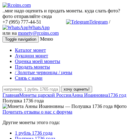
..мне надо оценить и продать монеты. куда слать фото?
фото отправляйте сюда
+7 (995) 777-44-51
Telegram
/
WhatsApp
или на
monety@rcoins.com
Меню
Toggle navigation
Каталог монет
Аукцион монет
Оценка моей монеты
Продать монеты
/ Золотые червонцы / цены
Связь с нами
хочу оценить!
Главная
Монеты царской России
Анна Иоанновна
1736 год
Полушка 1736 года
Почитать отзывы о нас с форума
Другие монеты этого года:
1 рубль 1736 года
Полтина 1736 года