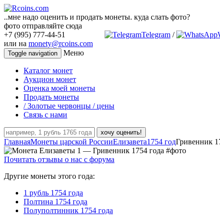
..мне надо оценить и продать монеты. куда слать фото?
фото отправляйте сюда
+7 (995) 777-44-51
Telegram
/
или на
monety@rcoins.com
Меню
Toggle navigation
Каталог монет
Аукцион монет
Оценка моей монеты
Продать монеты
/ Золотые червонцы / цены
Связь с нами
хочу оценить!
Главная
Монеты царской России
Елизавета
1754 год
Гривенник 1
Почитать отзывы о нас с форума
Другие монеты этого года:
1 рубль 1754 года
Полтина 1754 года
Полуполтинник 1754 года