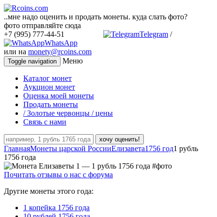
..мне надо оценить и продать монеты. куда слать фото?
фото отправляйте сюда
+7 (995) 777-44-51
Telegram
/
WhatsApp
или на
monety@rcoins.com
Меню
Toggle navigation
Каталог монет
Аукцион монет
Оценка моей монеты
Продать монеты
/ Золотые червонцы / цены
Связь с нами
хочу оценить!
Главная
Монеты царской России
Елизавета
1756 год
1 рубль
1756 года
Почитать отзывы о нас с форума
Другие монеты этого года:
1 копейка 1756 года
10 рублей 1756 года