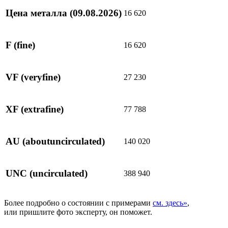
Цена металла
(09.08.2026)
16 620
F
(fine)
16 620
VF
(veryfine)
27 230
XF
(extrafine)
77 788
AU
(aboutuncirculated)
140 020
UNC
(uncirculated)
388 940
Более подробно о состоянии с примерами
см. здесь»
,
или пришлите фото эксперту, он поможет.