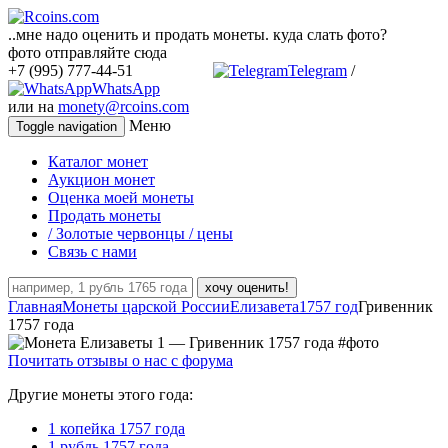
..мне надо оценить и продать монеты. куда слать фото?
фото отправляйте сюда
+7 (995) 777-44-51
Telegram
/
WhatsApp
или на
monety@rcoins.com
Меню
Toggle navigation
Каталог монет
Аукцион монет
Оценка моей монеты
Продать монеты
/ Золотые червонцы / цены
Связь с нами
хочу оценить!
Главная
Монеты царской России
Елизавета
1757 год
Гривенник
1757 года
Почитать отзывы о нас с форума
Другие монеты этого года:
1 копейка 1757 года
1 рубль 1757 года