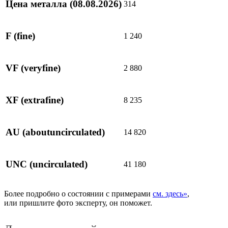
Цена металла
(08.08.2026)
314
F
(fine)
1 240
VF
(veryfine)
2 880
XF
(extrafine)
8 235
AU
(aboutuncirculated)
14 820
UNC
(uncirculated)
41 180
Более подробно о состоянии с примерами
см. здесь»
,
или пришлите фото эксперту, он поможет.