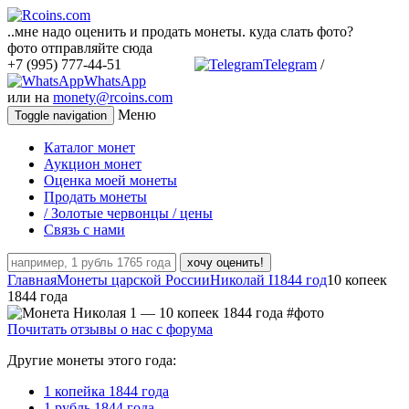
..мне надо оценить и продать монеты. куда слать фото?
фото отправляйте сюда
+7 (995) 777-44-51
Telegram
/
WhatsApp
или на
monety@rcoins.com
Меню
Toggle navigation
Каталог монет
Аукцион монет
Оценка моей монеты
Продать монеты
/ Золотые червонцы / цены
Связь с нами
хочу оценить!
Главная
Монеты царской России
Николай I
1844 год
10 копеек
1844 года
Почитать отзывы о нас с форума
Другие монеты этого года:
1 копейка 1844 года
1 рубль 1844 года