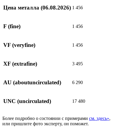
Цена металла
(06.08.2026)
1 456
F
(fine)
1 456
VF
(veryfine)
1 456
XF
(extrafine)
3 495
AU
(aboutuncirculated)
6 290
UNC
(uncirculated)
17 480
Более подробно о состоянии с примерами
см. здесь»
,
или пришлите фото эксперту, он поможет.