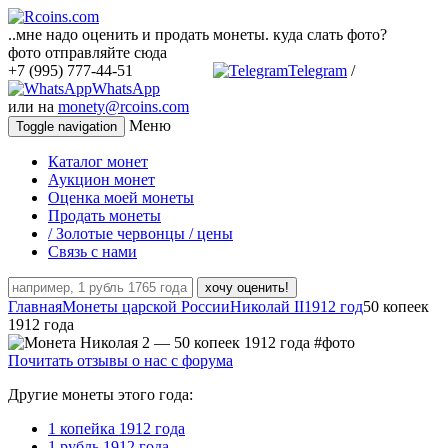
..мне надо оценить и продать монеты. куда слать фото?
фото отправляйте сюда
+7 (995) 777-44-51
Telegram
/
WhatsApp
или на
monety@rcoins.com
Меню
Toggle navigation
Каталог монет
Аукцион монет
Оценка моей монеты
Продать монеты
/ Золотые червонцы / цены
Связь с нами
хочу оценить!
Главная
Монеты царской России
Николай II
1912 год
50 копеек
1912 года
Почитать отзывы о нас с форума
Другие монеты этого года:
1 копейка 1912 года
1 рубль 1912 года