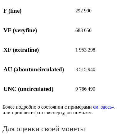
F
(fine)
292 990
VF
(veryfine)
683 650
XF
(extrafine)
1 953 298
AU
(aboutuncirculated)
3 515 940
UNC
(uncirculated)
9 766 490
Более подробно о состоянии с примерами
см. здесь»
,
или пришлите фото эксперту, он поможет.
Для оценки своей монеты