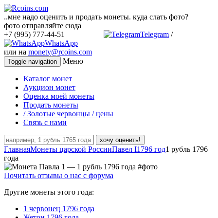
..мне надо оценить и продать монеты. куда слать фото?
фото отправляйте сюда
+7 (995) 777-44-51
Telegram
/
WhatsApp
или на
monety@rcoins.com
Меню
Toggle navigation
Каталог монет
Аукцион монет
Оценка моей монеты
Продать монеты
/ Золотые червонцы / цены
Связь с нами
хочу оценить!
Главная
Монеты царской России
Павел I
1796 год
1 рубль 1796
года
Почитать отзывы о нас с форума
Другие монеты этого года:
1 червонец 1796 года
Жетон 1796 года