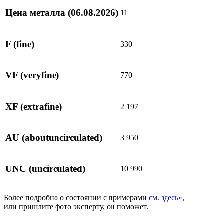
Цена металла
(06.08.2026)
11
F
(fine)
330
VF
(veryfine)
770
XF
(extrafine)
2 197
AU
(aboutuncirculated)
3 950
UNC
(uncirculated)
10 990
Более подробно о состоянии с примерами
см. здесь»
,
или пришлите фото эксперту, он поможет.