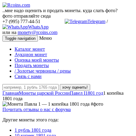
..мне надо оценить и продать монеты. куда слать фото?
фото отправляйте сюда
+7 (995) 777-44-51
Telegram
/
WhatsApp
или на
monety@rcoins.com
Меню
Toggle navigation
Каталог монет
Аукцион монет
Оценка моей монеты
Продать монеты
/ Золотые червонцы / цены
Связь с нами
хочу оценить!
Главная
Монеты царской России
Павел I
1801 год
1 копейка
1801 года
Почитать отзывы о нас с форума
Другие монеты этого года:
1 рубль 1801 года
10 копеек 1801 года