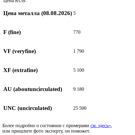
Цена RUB:
Цена металла
(08.08.2026)
5
F
(fine)
770
VF
(veryfine)
1 790
XF
(extrafine)
5 100
AU
(aboutuncirculated)
9 180
UNC
(uncirculated)
25 500
Более подробно о состоянии с примерами
см. здесь»
,
или пришлите фото эксперту, он поможет.