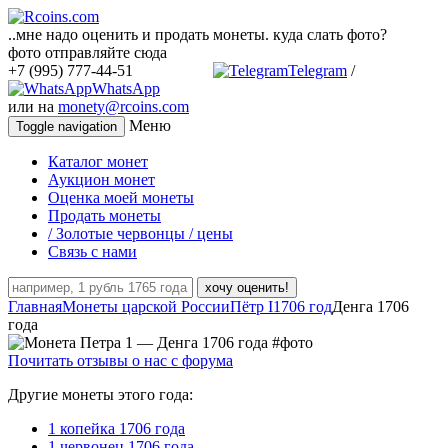
..мне надо оценить и продать монеты. куда слать фото?
фото отправляйте сюда
+7 (995) 777-44-51
Telegram
/
WhatsApp
или на
monety@rcoins.com
Меню
Toggle navigation
Каталог монет
Аукцион монет
Оценка моей монеты
Продать монеты
/ Золотые червонцы / цены
Связь с нами
хочу оценить!
Главная
Монеты царской России
Пётр I
1706 год
Денга 1706
года
Почитать отзывы о нас с форума
Другие монеты этого года:
1 копейка 1706 года
1 червонец 1706 года