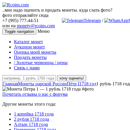
..мне надо оценить и продать монеты. куда слать фото?
фото отправляйте сюда
+7 (995) 777-44-51
Telegram
/
или на
monety@rcoins.com
Меню
Toggle navigation
Каталог монет
Аукцион монет
Оценка моей монеты
Продать монеты
/ Золотые червонцы / цены
Связь с нами
хочу оценить!
Главная
Монеты царской России
Пётр I
1718 год
1 рубль 1718 год
Почитать отзывы о нас с форума
Другие монеты этого года:
1 копейка 1718 года
2 рубля 1718 года
Алтын 1718 года
Гривенник 1718 года