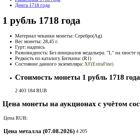
Денга 1718 года
1 рубль 1718 года
Материал чеканки монеты:
Серебро(Ag)
Вес монеты:
28,45 г.
Гурт:
надпись
Разновидность:
Без инициалов медальера. "L" на хвосте 
Редкость по каталогу Биткина:
(R1)
Состояние данного экземпляра:
XF(ExtraFine)
Стоимость монеты
1 рубль 1718 года
2 403 184
RUB
Цена монеты на аукционах с учётом со
Цена RUB:
Цена металла
(07.08.2026)
4 205