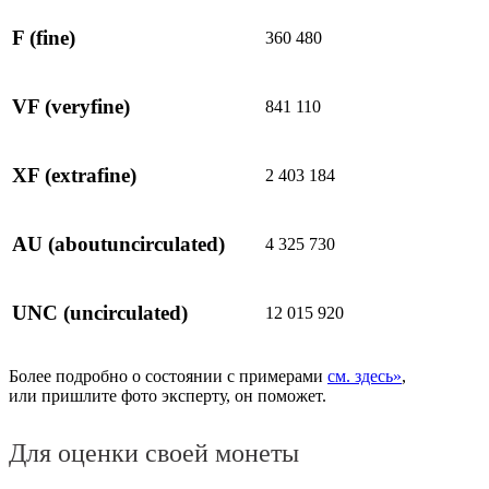
F
(fine)
360 480
VF
(veryfine)
841 110
XF
(extrafine)
2 403 184
AU
(aboutuncirculated)
4 325 730
UNC
(uncirculated)
12 015 920
Более подробно о состоянии с примерами
см. здесь»
,
или пришлите фото эксперту, он поможет.
Для оценки своей монеты