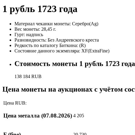
1 рубль 1723 года
Материал чеканки монеты:
Серебро(Ag)
Вес монеты:
28,45 г.
Гурт:
надпись
Разновидность:
Без Андреевского креста
Редкость по каталогу Биткина:
(R)
Состояние данного экземпляра:
XF(ExtraFine)
Стоимость монеты
1 рубль 1723 года
138 184
RUB
Цена монеты на аукционах с учётом со
Цена RUB:
Цена металла
(07.08.2026)
4 205
F
(fine)
20 730