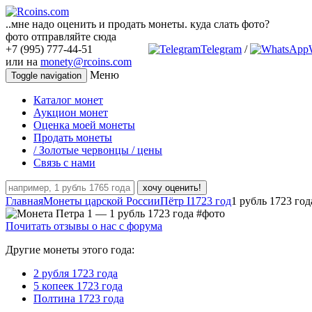
..мне надо оценить и продать монеты. куда слать фото?
фото отправляйте сюда
+7 (995) 777-44-51
Telegram
/
или на
monety@rcoins.com
Меню
Toggle navigation
Каталог монет
Аукцион монет
Оценка моей монеты
Продать монеты
/ Золотые червонцы / цены
Связь с нами
хочу оценить!
Главная
Монеты царской России
Пётр I
1723 год
1 рубль 1723 год
Почитать отзывы о нас с форума
Другие монеты этого года:
2 рубля 1723 года
5 копеек 1723 года
Полтина 1723 года