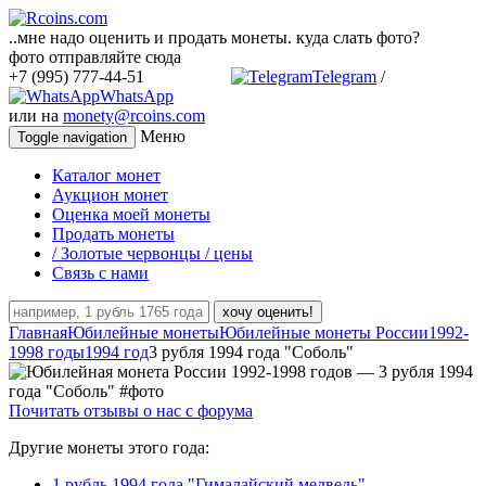
..мне надо оценить и продать монеты. куда слать фото?
фото отправляйте сюда
+7 (995) 777-44-51
Telegram
/
WhatsApp
или на
monety@rcoins.com
Меню
Toggle navigation
Каталог монет
Аукцион монет
Оценка моей монеты
Продать монеты
/ Золотые червонцы / цены
Связь с нами
хочу оценить!
Главная
Юбилейные монеты
Юбилейные монеты России
1992-
1998 годы
1994 год
3 рубля 1994 года "Соболь"
Почитать отзывы о нас с форума
Другие монеты этого года:
1 рубль 1994 года "Гималайский медведь"