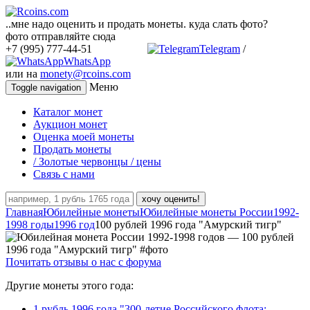
..мне надо оценить и продать монеты. куда слать фото?
фото отправляйте сюда
+7 (995) 777-44-51
Telegram
/
WhatsApp
или на
monety@rcoins.com
Меню
Toggle navigation
Каталог монет
Аукцион монет
Оценка моей монеты
Продать монеты
/ Золотые червонцы / цены
Связь с нами
хочу оценить!
Главная
Юбилейные монеты
Юбилейные монеты России
1992-
1998 годы
1996 год
100 рублей 1996 года "Амурский тигр"
Почитать отзывы о нас с форума
Другие монеты этого года:
1 рубль 1996 года "300-летие Российского флота: