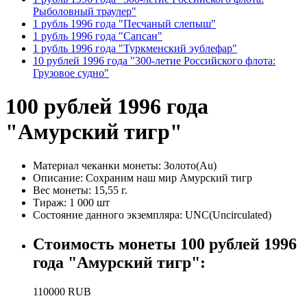
Рыболовный траулер"
1 рубль 1996 года "Песчаный слепыш"
1 рубль 1996 года "Сапсан"
1 рубль 1996 года "Туркменский эублефар"
10 рублей 1996 года "300-летие Российского флота:
Грузовое судно"
100 рублей 1996 года
"Амурский тигр"
Материал чеканки монеты:
Золото(Au)
Описание:
Сохраним наш мир Амурский тигр
Вес монеты:
15,55 г.
Тираж:
1 000 шт
Состояние данного экземпляра:
UNC(Uncirculated)
Стоимость монеты
100 рублей 1996
года "Амурский тигр"
:
110000
RUB