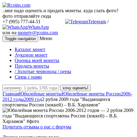
..мне надо оценить и продать монеты. куда слать фото?
фото отправляйте сюда
+7 (995) 777-44-51
Telegram
/
WhatsApp
или на
monety@rcoins.com
Меню
Toggle navigation
Каталог монет
Аукцион монет
Оценка моей монеты
Продать монеты
/ Золотые червонцы / цены
Связь с нами
хочу оценить!
Главная
Юбилейные монеты
Юбилейные монеты России
2006-
2012 годы
2009 год
2 рубля 2009 года "Выдающиеся
спортсмены России (хоккей) – В.Б. Харламов"
Почитать отзывы о нас с форума