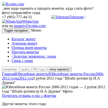
..мне надо оценить и продать монеты. куда слать фото?
фото отправляйте сюда
+7 (995) 777-44-51
Telegram
/
WhatsApp
или на
monety@rcoins.com
Меню
Toggle navigation
Каталог монет
Аукцион монет
Оценка моей монеты
Продать монеты
/ Золотые червонцы / цены
Связь с нами
хочу оценить!
Главная
Юбилейные монеты
Юбилейные монеты России
2006-
2012 годы
2012 год
2 рубля 2012 года "Штабс-ротмистр Н.А
Дурова"
Почитать отзывы о нас с форума
Другие монеты этого года: