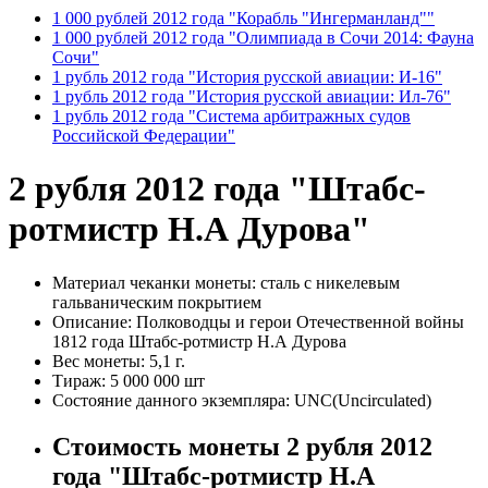
1 000 рублей 2012 года "Корабль "Ингерманланд""
1 000 рублей 2012 года "Олимпиада в Сочи 2014: Фауна
Сочи"
1 рубль 2012 года "История русской авиации: И-16"
1 рубль 2012 года "История русской авиации: Ил-76"
1 рубль 2012 года "Система арбитражных судов
Российской Федерации"
2 рубля 2012 года "Штабс-
ротмистр Н.А Дурова"
Материал чеканки монеты:
сталь с никелевым
гальваническим покрытием
Описание:
Полководцы и герои Отечественной войны
1812 года Штабс-ротмистр Н.А Дурова
Вес монеты:
5,1 г.
Тираж:
5 000 000 шт
Состояние данного экземпляра:
UNC(Uncirculated)
Стоимость монеты
2 рубля 2012
года "Штабс-ротмистр Н.А