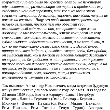
возраста; лицо его было бы красиво, если бы не некоторая
одутловатость, размывающая его черты и придающая ему
сходство с немцем; вероятно, так же выглядел в этом
возрасте император Александр; впрочем, наследник ничуть не
похож на калмыка. Лицу его предстоит претерпеть еще
немало изменений, прежде чем оно обретет свой
окончательный вид; нынче оно, как правило, выражает
доброту и благожелательность, однако контраст между
смеющимися молодыми глазами и постоянно поджатыми
губами выдает недостаток искренности, а может быть, и
какую-то тщательно скрываемую боль… …Взгляд юного
принца исполнен доброты; походка изящна, легка, благородна;
он выглядит так, как и должен выглядеть монарх; держится
он скромно, но без робости, и это приятно… …он держится
прежде всего как человек прекрасно воспитанный; вступив на
престол, он будет повелевать не с помощью страха, но с
помощью обаяния, если, конечно, титул российского
императора не изменит его характер…»
Так выглядел Александр Николаевич, когда встретил будущую
жену.Путешествие длилось больше года со 2 мая 1838 года по
23 июня 1839 года. Вот его маршрут: Санкт-Петербург –
Швеция – Дания – Германия (Эмс – Веймар – Берлин –
Мюнхен) – Верона – Италия (оз. Комо – Милан – Венеция –
Рим – Неаполь – Рим – Тоскана – Генуя – Турин) – Австрия –