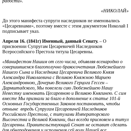
радости».
«НИКОЛАЙ»
До этого манифеста супруги наследников не именовались
«Цесаревнами», поэтому вместе с этим документом Николай I
подписывает указ.
Апреля 16. (1841г) Именный, данный Сенату.
– О
присвоении Супругам Цесаревичей Наследников
Всероссийского Престола титула Цесаревны.
«Манифестом Нашим от сего числа, объявляя всенародно о
совершившемся благополучно бракосочетания Любезнейшего
Нашего Сына и Наследника Цесаревича Великого Князя
Александра Николаевича с Великою Княжною Мариею
Александровною, Дочерью Великого Герцога Гессен –
Дармштадского, Мы повелели сию Любезнейшею Нашу
Невестку именовать Цесаревною и Великою Княгинею. С сим
вместе Мы признали за благо в дополнение к статье 101-й
Основных Государственных Законов постановить, чтобы
отныне впредь Супругам Цесаревичей Наследников
Российского Престола, с титулами Императорского
Высочества и Великой Княгини, был всегда присвояем и титул
Цесаревны. Правительствующий Сенат не оставит сделать
для обнародования и исполнения сей воли Нашей все