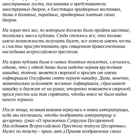
иностранные гости, посланники и представители
иностранных дворов, в блестящих придворных костюмах,
дамы в богатых, парадных, придворных платьях своих
дворов.
На хорах тех зал, по которым должно было пройти шествие,
толпилась масса публики. Сюда стеклось все, что только
имело возможность получить билет, все хотели иметь честь
и счастье присутствовать при священном бракосочетании
наследника всероссийского престола.
На хорах публика была в самых богатых туалетах, случилось,
однако, что у одной дамы была надета черная кружевная
накидка, тотчас является скороход и просит от имени
гофмаршала Олсуфьева снять черную накидку. Дама, конечно,
моментально исполняет желание гофмаршала, сбрасывает
накидку и держит ее на руках; вторично появляется скороход,
прося унести или так спрятать, чтобы вовсе не было видно
ничего черного.
После венца, великая княгиня вернулась в покои императрицы,
куда мы поспешили, чтобы поздравить императрицу и
цесаревну. (указ «О присвоении Супругам Цесаревичей
Наследников Всероссийского Престола титула Цесаревны».
Ниже по тексту - прим. авт.).Приняв поздравление своих