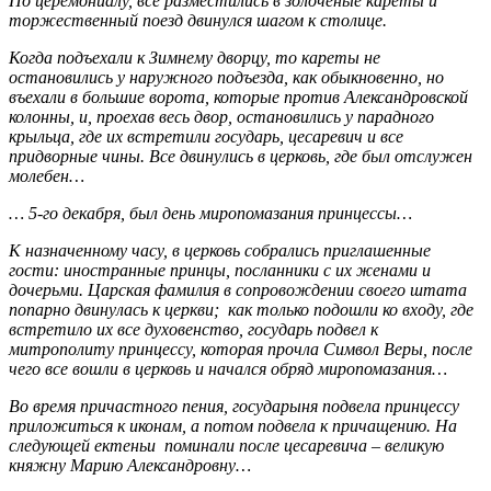
По церемониалу, все разместились в золоченые кареты и
торжественный поезд двинулся шагом к столице.
Когда подъехали к Зимнему дворцу, то кареты не
остановились у наружного подъезда, как обыкновенно, но
въехали в большие ворота, которые против Александровской
колонны, и, проехав весь двор, остановились у парадного
крыльца, где их встретили государь, цесаревич и все
придворные чины. Все двинулись в церковь, где был отслужен
молебен…
… 5-го декабря, был день миропомазания принцессы…
К назначенному часу, в церковь собрались приглашенные
гости: иностранные принцы, посланники с их женами и
дочерьми. Царская фамилия в сопровождении своего штата
попарно двинулась к церкви; как только подошли ко входу, где
встретило их все духовенство, государь подвел к
митрополиту принцессу, которая прочла Символ Веры, после
чего все вошли в церковь и начался обряд миропомазания…
Во время причастного пения, государыня подвела принцессу
приложиться к иконам, а потом подвела к причащению. На
следующей ектеньи поминали после цесаревича – великую
княжну Марию Александровну…