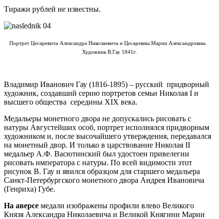
Тиражи рублей не известны.
Портрет Цесаревича Александра Николаевича и Цесаревны Марии Александровны.
Художник В.Гау 1841г.
Владимир Иванович Гау (1816-1895) – русский придворный
художник, создавший серию портретов семьи Николая I и
высшего общества середины XIX века.
Медальеры монетного двора не допускались рисовать с
натуры Августейших особ, портрет исполнялся придворным
художником и, после высочайшего утверждения, передавался
на монетный двор. И только в царствование Николая II
медальер А.Ф. Васютинский был удостоен привелегии
рисовать императора с натуры. По всей видимости этот
рисунок В. Гау и явился образцом для старшего медальера
Санкт-Петербургского монетного двора Андрея Ивановича
(Генриха) Губе.
На аверсе
медали изображены профили влево Великого
Князя Александра Николаевича и Великой Княгини Марии