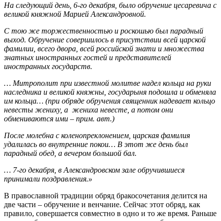
На следующий день, 6-го декабря, было обручение цесаревича с
великой княжной Марией Александровной.
С тою же торжественностью и роскошью был парадный
выход. Обручение совершилось в присутствии всей царской
фамилии, всего двора, всей российской знати и множества
знатных иностранных гостей и представителей
иностранных государств.
… Митрополит при известной молитве надел кольца на руки
наследника и великой княжны, государыня подошла и обменяла
им кольца… (при обряде обручения священник надевает кольцо
невесты жениху, а жениха невесте, а потом они
обмениваются ими – прим. авт.)
После молебна с коленопреклонением, царская фамилия
удалилась во внутренние покои… В этот же день был
парадный обед, а вечером большой бал.
… 7-го декабря, в Александровском зале обручившиеся
принимали поздравления.»
В православной традиции обряд бракосочетания делится на
две части – обручение и венчание. Сейчас этот обряд, как
правило, совершается совместно в одно и то же время. Раньше