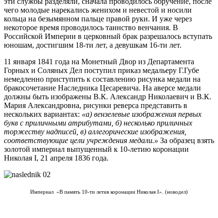
эти службы разделяли, сначала проводилось обручение, после
чего молодые нарекались женихом и невестой и носили
кольца на безымянном пальце правой руки. И уже через
некоторое время проводилось таинство венчания. В
Российской Империи в церковный брак разрешалось вступать
юношам, достигшим 18-ти лет, а девушкам 16-ти лет.
11 января 1841 года на Монетный Двор из Департамента
Горных и Соляных Дел поступил приказ медальеру Г.Губе
немедленно приступить к составлению рисунка медали на
бракосочетание Наследника Цесаревича. На аверсе медали
должны быть изображены В.К. Александр Николаевич и В.К.
Мария Александровна, рисунки реверса представить в
нескольких вариантах:
«а) вензелевые изображения первых
букв с приличными атрибутами, б) несколько приличных
торжеству надписей, в) аллегорические изображения,
соответствующие цели учреждения медали.»
За образец взять
золотой империал выпущенный к 10-летию коронации
Николая I, 21 апреля 1836 года.
Империал «В память 10-ти летия коронации Николая I». (новодел)