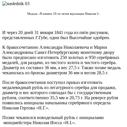
Медаль «В память 10-ти летия коронации Николая I»
И через 20 дней 31 января 1841 года из пяти рисунков,
представленных Г.Губе, один был Высочайше одобрен.
К бракосочетанию Александра Николаевича и Марии
Александровны Санкт-Петербургскому монетному двору
было предписано изготовить 250 золотых и 950 серебряных
медалей, для раздачи, из чистого золота и чистого серебра.
Диаметр их составил 36 мм, а вес 27,5 г. Также позже медаль
чеканилась из бронзы диаметром 36 мм и весом 28,5 г.
После бракосочетания поступил приказ изготовить
медалевидный рубль из легатурного серебра для продажи,
диаметр и вес которого совпадал бы с государственным
рублем, соответственно 35,5 мм и 20,73 г. На реверсе рубля
появились инициалы начальника серебряного передела
Николая Гертова «Н.Г.».
Позже чеканился новодельный рубль с инициалами
минцмейстера Николая Иосса «H.I.».