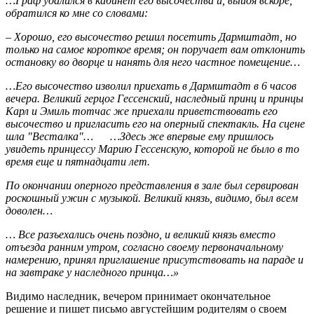
…Граф удалился в кабинет его высочества и, выйдя вскоре,
обратился ко мне со словами:
– Хорошо, его высочество решил посетить Дармштадт, но
только на самое короткое время; он поручает вам отклонить
остановку во дворце и нанять для него частное помещение…
…Его высочество изволил приехать в Дармштадт в 6 часов
вечера. Великий герцог Гессенский, наследный принц и принцы
Карл и Эмиль тотчас же приехали приветствовать его
высочество и пригласить его на оперный спектакль. На сцене
шла "Весталка"… …Здесь же впервые ему пришлось
увидеть принцессу Марию Гессенскую, которой не было в то
время еще и пятнадцати лет.
По окончании оперного представления в зале был сервирован
роскошный ужин с музыкой. Великий князь, видимо, был всем
доволен…
… Все разъехались очень поздно, и великий князь вместо
отъезда ранним утром, согласно своему первоначальному
намерению, принял приглашение присутствовать на параде и
на завтраке у наследного принца…»
Видимо наследник, вечером принимает окончательное
решение и пишет письмо августейшим родителям о своем