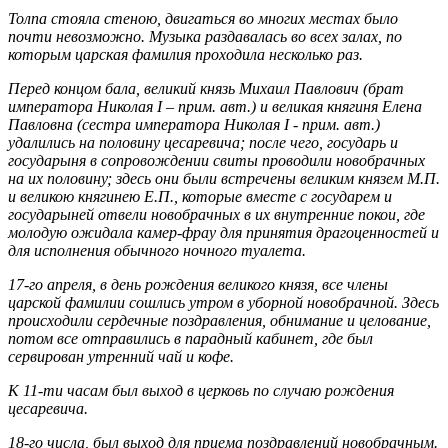
Толпа стояла стеною, двигаться во многих местах было
почти невозможно. Музыка раздавалась во всех залах, по
которым царская фамилия проходила несколько раз.
Перед концом бала, великий князь Михаил Павлович (брат
императора Николая I – прим. авт.) и великая княгиня Елена
Павловна (сестра императора Николая I - прим. авт.)
удалились на половину цесаревича; после чего, государь и
государыня в сопровождении свиты проводили новобрачных
на их половину; здесь они были встречены великим князем М.П.
и великою княгинею Е.П., которые вместе с государем и
государыней отвели новобрачных в их внутренние покои, где
молодую ожидала камер-фрау для принятия драгоценностей и
для исполнения обычного ночного туалета.
17-го апреля, в день рождения великого князя, все члены
царской фамилии сошлись утром в уборной новобрачной. Здесь
происходили сердечные поздравления, обнимание и целование,
потом все отправились в парадный кабинет, где был
сервирован утренний чай и кофе.
К 11-ти часам был выход в церковь по случаю рождения
цесаревича.
18-го числа, был выход для приема поздравлений новобрачным.