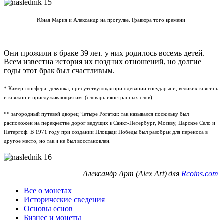
Юная Мария и Александр на прогулке. Гравюра того времени
Они прожили в браке 39 лет, у них родилось восемь детей.
Всем известна история их поздних отношений, но долгие
годы этот брак был счастливым.
* Камер-юнгфера: девушка, присутствующая при одевании государыни, великих княгинь
и княжон и прислуживающая им. (словарь иностранных слов)
** загородный путевой дворец Четыре Рогатки: так назывался поскольку был
расположен на перекрестке дорог ведущих в Санкт-Петербург, Москву, Царское Село и
Петергоф. В 1971 году при создании Площади Победы был разобран для переноса в
другое место, но так и не был восстановлен.
Александр Арт (Alex Art) для
Rcoins.com
Все о монетах
Исторические сведения
Основы основ
Бизнес и монеты