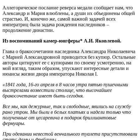
Аллегорическое послание реверса медали сообщает нам, что
Александр и Мария влюблены, а души их объединены общей
страстью. И, конечно же, самой важной задачей всех
императриц была задача рождения наследников –
продолжение династии.
Из воспоминаний камер-юнгферы* А.И. Яковлевой.
Глава о бракосочетании наследника Александра Николаевича
с Марией Александровной приводится без купюр. Остальные
авторы цитируют ее с купюрами по своему усмотрению, на
мой взгляд, таким образом, упускают интересные детали и
нюансы жизни двора императора Николая I.
«1841 года, 16-го апреля в 8 часов утра пятью пушечными
выстрелами возвестили столице, что высочайшее
бракосочетание имеет быть сегодня.
Все мы, как дежурные, так и свободные, явились на службу
рано утром. Мы были в белых платьях и надели только что
полученные от цесаревича в подарок бриллиантовые
фермуары.
При одевании невестой венчального туалета присутствовали
статс-дамы и фрейлины.