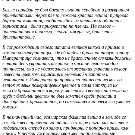
Белые сарафан ее был богато вышит серебром и разукрашен
бриллиантами. Через плечо лежала красная лента; пунцовая
бархатная мантия, подбитая белым атласом и обшитая
горностаем , была прикреплена на плечах. На голове –
бриллиантовая диадема, серьги, ожерелье, браслеты –
бриллиантовые.
В сопровождении своего штата великая княжна пришла в
комнаты императрицы, где ей надели бриллиантовую корону.
Императрица сознавала, что не драгоценные алмазы должны
в этот день украшать невинное и чистое чело молодой
принцессы; она не удержалась от желания украсить голову
невесты цветком, служащим эмблемой чистоты и
невинности. Императрица приказала принести несколько
веток живых померанцевых цветов и сама воткнула их
между бриллиантов в корону; маленькую ветку приколола на
груди; бледный цветок не был заметен среди регалий и
драгоценных бриллиантов, но символический блеск его умилял
многих.
В назначенный час, вся царская фамилия вышла в зал, где ее
ожидал весь придворный штат. По мере того, как шествие
подвигалось вперед по залам, придворные попарно примыкали
к нему. В церкви уже заняли свои места приглашенные