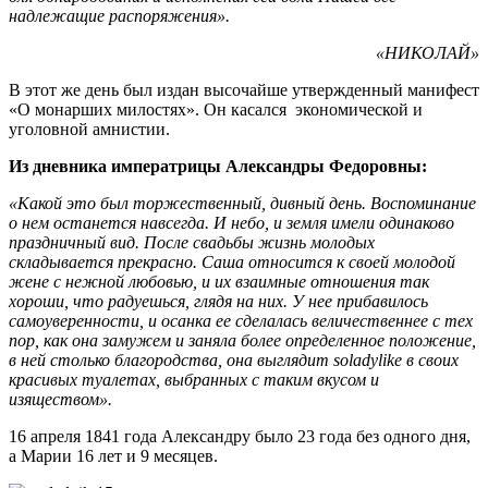
надлежащие распоряжения».
«НИКОЛАЙ»
В этот же день был издан высочайше утвержденный манифест
«О монарших милостях». Он касался экономической и
уголовной амнистии.
Из дневника императрицы Александры Федоровны:
«Какой это был торжественный, дивный день. Воспоминание
о нем останется навсегда. И небо, и земля имели одинаково
праздничный вид. После свадьбы жизнь молодых
складывается прекрасно. Саша относится к своей молодой
жене с нежной любовью, и их взаимные отношения так
хороши, что радуешься, глядя на них. У нее прибавилось
самоуверенности, и осанка ее сделалась величественнее с тех
пор, как она замужем и заняла более определенное положение,
в ней столько благородства, она выглядит soladylike в своих
красивых туалетах, выбранных с таким вкусом и
изяществом».
16 апреля 1841 года Александру было 23 года без одного дня,
а Марии 16 лет и 9 месяцев.