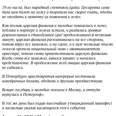
19-го числа, был парадный спектакль (gala). Цесаревна сама
дала нам билет на ложу и торопила нас скорее ехать, чтобы
не опоздать к моменту их появления в ложе.
Как только царская фамилия и молодые показались в ложе,
публика в портере и ложах встала, и раздались громкие
рукоплескания и единодушное ура! продолжавшееся несколько
минут; царская фамилия раскланивалась на все стороны,
потом вдруг все замолкло, и на сцене, и в зале несколько тысяч
голосов пропели национальный гимн с акомпаниментом
оркестра; потом снова приветствовали царскую фамилию.
Когда снова все замолкло, взвился занавес и началось
представление. В продолжение всей овации царская фамилия
не садилась.
В Петербурге аристократия наперерыв чествовала
новобрачных балами, обедами и другими празднествами.
Вскоре государь и молодые поехали в Москву, а оттуда
вернулись в Петергоф».
В тот же день был издан высочайше утвержденный манифест
и несколько указов касающихся этого события.