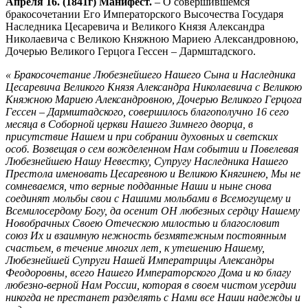
Апреля 16. (1841г) Манифест.
– О совершившемся
бракосочетании Его Императорского Высочества Государя
Наследника Цесаревича и Великого Князя Александра
Николаевича с Великою Княжною Мариею Александровною,
Дочерью Великого Герцога Гессен – Дармштадского.
« Бракосочетание Любезнейшего Нашего Сына и Наследника
Цесаревича Великого Князя Александра Николаевича с Великою
Княжною Мариею Александровною, Дочерью Великого Герцога
Гессен – Дармштадского, совершилось благополучно 16 сего
месяца в Соборной церкви Нашего Зимнего дворца, в
присутствие Нашем и при собрании духовных и светских
особ. Возвещая о сем вожделенном Нам событии и Повелевая
Любезнейшею Нашу Невестку, Супругу Наследника Нашего
Престола именовать Цесаревною и Великою Княгинею, Мы не
сомневаемся, что верные подданные Наши и ныне снова
соединят мольбы свои с Нашими мольбами в Всемогущему и
Всемилосердому Богу, да осенит ОН любезных сердцу Нашему
Новобрачных Своею Отеческою милостью и благословит
союз Их и взаимную нежность безмятежным постоянным
счастьем, в течение многих лет, к утешению Нашему,
Любезнейшей Супруги Нашей Императрицы Александры
Феодоровны, всего Нашего Императорского Дома и ко благу
любезно-верной Нам России, которая в своем чистом усердии
никогда не престанет разделять с Нами все Наши надежды и