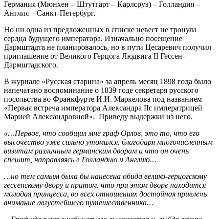
Германия (Мюнхен – Штутгарт – Карлсруэ) – Голландия –
Англия – Санкт-Петербург.
Но ни одна из предложенных в списке невест не тронула
сердца будущего императора. Изначально посещение
Дармштадта не планировалось, но в пути Цесаревич получил
приглашение от Великого Герцога Людвига II Гессен-
Дармштадского.
В журнале «Русская старина» за апрель месяц 1898 года было
напечатано воспоминание о 1839 годе секретаря русского
посольства во Франкфурте И.И. Маркелова под названием
«Первая встреча императора Александра IIс императрицей
Марией Александровной». Приведу выдержки из него.
«…Первое, что сообщил мне граф Орлов, это то, что его
высочество уже сильно утомился, благодаря многочисленным
визитам различным германским дворам и что он очень
спешит, направляясь в Голландию и Англию…
…но тем самым была бы нанесена обида велико-герцогскому
гессенскому двору и притом, что при этом дворе находится
молодая принцесса, во всех отношениях достойная привлечь
внимание августейшего путешественника…