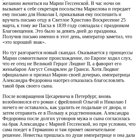
желании жениться на Марии Гессенской. В час ночи он
вызывает к себе секретаря посольства Маркелова и передает
ему письмо для Николая I, приказывая ему поспешить и
вручить письмо отцу в Светлое Христово Воскресение 25
марта, к тому же Пасха в 1839 году совпадала с праздником
Благовещения. Это было за девять дней до праздника.
Получив письмо именно в этот день, император заметил, что
«это хороший знак».
Но тут разгорается новый скандал. Оказывается у принцессы
Марии сомнительное происхождение, по Европе ходил слух,
что ее отец не Великий Герцог Людвиг II, а фаворит его
женыбарон Август Сенарклен де Гранси. Хотя Людвиг
официально и признал Марию своей дочерью, императрица
Александра Федоровна наотрез отказалась благословлять
такой брак своего сына.
После возвращения Цесаревича в Петербург, вновь
возобновился его роман с фрейлиной Ольгой и Николаю I
ничего не оставалось, как удалить ее подальше от двора, и
затем отправить ее в Польшу к родственникам. Александра
Федоровна после долгих уговоров мужа и сына согласилась
на брак Александра с Марией Гессенской, но при условии, что
сама поедет в Германию и там примет окончательное
решение. Невестка пришлась по душе императрице и она дала