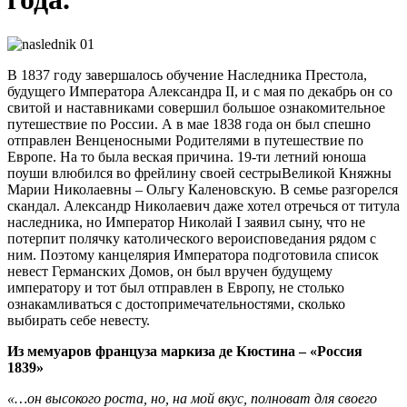
В 1837 году завершалось обучение Наследника Престола,
будущего Императора Александра II, и с мая по декабрь он со
свитой и наставниками совершил большое ознакомительное
путешествие по России. А в мае 1838 года он был спешно
отправлен Венценосными Родителями в путешествие по
Европе. На то была веская причина. 19-ти летний юноша
поуши влюбился во фрейлину своей сестрыВеликой Княжны
Марии Николаевны – Ольгу Каленовскую. В семье разгорелся
скандал. Александр Николаевич даже хотел отречься от титула
наследника, но Император Николай I заявил сыну, что не
потерпит полячку католического вероисповедания рядом с
ним. Поэтому канцелярия Императора подготовила список
невест Германских Домов, он был вручен будущему
императору и тот был отправлен в Европу, не столько
ознакамливаться с достопримечательностями, сколько
выбирать себе невесту.
Из мемуаров француза маркиза де Кюстина – «Россия
1839»
«…он высокого роста, но, на мой вкус, полноват для своего