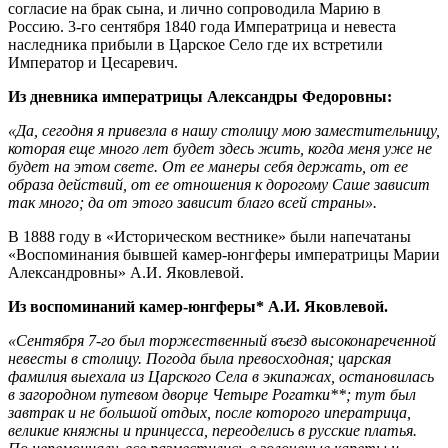
согласие на брак сына, и лично сопроводила Марию в
Россию. 3-го сентября 1840 года Императрица и невеста
наследника прибыли в Царское Село где их встретили
Император и Цесаревич.
Из дневника императрицы Александры Федоровны:
«Да, сегодня я привезла в нашу столицу мою заместительницу,
которая еще много лет будет здесь жить, когда меня уже не
будет на этом свете. От ее манеры себя держать, от ее
образа действий, от ее отношения к дорогому Саше зависит
так много; да от этого зависит благо всей страны».
В 1888 году в «Историческом вестнике» были напечатаны
«Воспоминания бывшей камер-юнгферы императрицы Марии
Александровны» А.И. Яковлевой.
Из воспоминаний камер-юнгферы* А.И. Яковлевой.
«Сентября 7-го был торжественный въезд высоконареченной
невесты в столицу. Погода была превосходная; царская
фамилия выехала из Царского Села в экипажах, остановилась
в загородном путевом дворце Четыре Рогатки**; тут был
завтрак и не большой отдых, после которого иператрица,
великие княжны и принцесса, переоделись в русские платья.