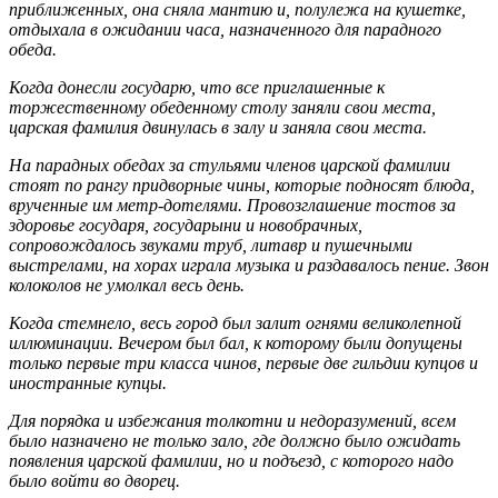
приближенных, она сняла мантию и, полулежа на кушетке,
отдыхала в ожидании часа, назначенного для парадного
обеда.
Когда донесли государю, что все приглашенные к
торжественному обеденному столу заняли свои места,
царская фамилия двинулась в залу и заняла свои места.
На парадных обедах за стульями членов царской фамилии
стоят по рангу придворные чины, которые подносят блюда,
врученные им метр-дотелями. Провозглашение тостов за
здоровье государя, государыни и новобрачных,
сопровождалось звуками труб, литавр и пушечными
выстрелами, на хорах играла музыка и раздавалось пение. Звон
колоколов не умолкал весь день.
Когда стемнело, весь город был залит огнями великолепной
иллюминации. Вечером был бал, к которому были допущены
только первые три класса чинов, первые две гильдии купцов и
иностранные купцы.
Для порядка и избежания толкотни и недоразумений, всем
было назначено не только зало, где должно было ожидать
появления царской фамилии, но и подъезд, с которого надо
было войти во дворец.