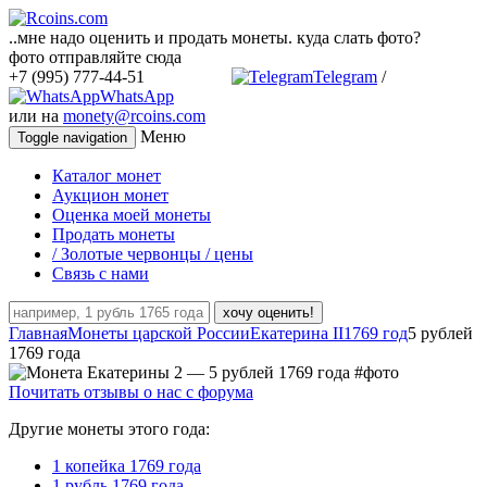
..мне надо оценить и продать монеты. куда слать фото?
фото отправляйте сюда
+7 (995) 777-44-51
Telegram
/
WhatsApp
или на
monety@rcoins.com
Меню
Toggle navigation
Каталог монет
Аукцион монет
Оценка моей монеты
Продать монеты
/ Золотые червонцы / цены
Связь с нами
хочу оценить!
Главная
Монеты царской России
Екатерина II
1769 год
5 рублей
1769 года
Почитать отзывы о нас с форума
Другие монеты этого года:
1 копейка 1769 года
1 рубль 1769 года