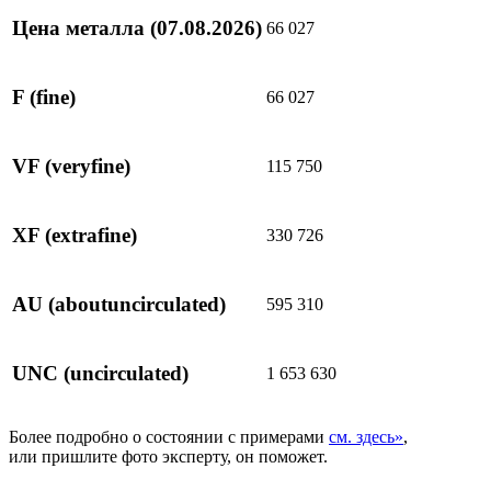
Цена металла
(07.08.2026)
66 027
F
(fine)
66 027
VF
(veryfine)
115 750
XF
(extrafine)
330 726
AU
(aboutuncirculated)
595 310
UNC
(uncirculated)
1 653 630
Более подробно о состоянии с примерами
см. здесь»
,
или пришлите фото эксперту, он поможет.