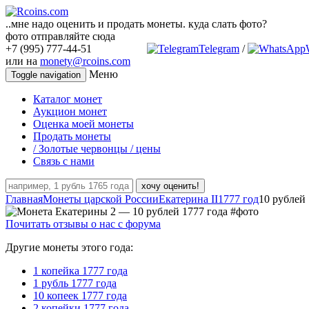
..мне надо оценить и продать монеты. куда слать фото?
фото отправляйте сюда
+7 (995) 777-44-51
Telegram
/
или на
monety@rcoins.com
Меню
Toggle navigation
Каталог монет
Аукцион монет
Оценка моей монеты
Продать монеты
/ Золотые червонцы / цены
Связь с нами
хочу оценить!
Главная
Монеты царской России
Екатерина II
1777 год
10 рублей 
Почитать отзывы о нас с форума
Другие монеты этого года:
1 копейка 1777 года
1 рубль 1777 года
10 копеек 1777 года
2 копейки 1777 года