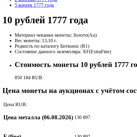
5 копеек 1777 года
10 рублей 1777 года
Материал чеканки монеты:
Золото(Au)
Вес монеты:
13,10 г.
Редкость по каталогу Биткина:
(R1)
Состояние данного экземпляра:
XF(ExtraFine)
Стоимость монеты
10 рублей 1777 г
850 184
RUB
Цена монеты на аукционах с учётом со
Цена RUB:
Цена металла
(06.08.2026)
130 897
F
(fine)
130 897