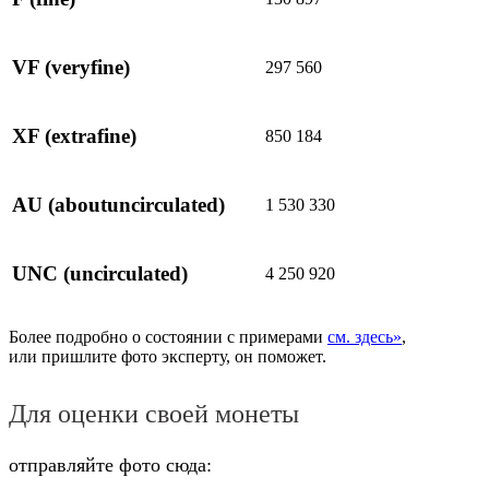
VF
(veryfine)
297 560
XF
(extrafine)
850 184
AU
(aboutuncirculated)
1 530 330
UNC
(uncirculated)
4 250 920
Более подробно о состоянии с примерами
см. здесь»
,
или пришлите фото эксперту, он поможет.
Для оценки своей монеты
отправляйте фото сюда: