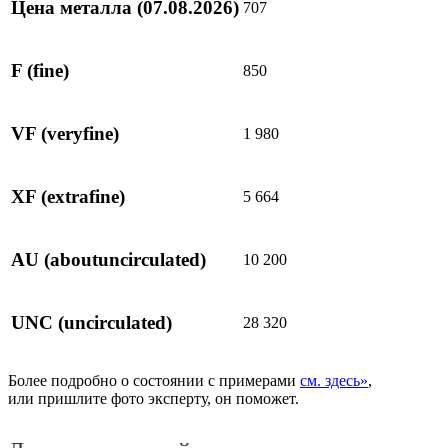
Цена металла
(07.08.2026)
707
F
(fine)
850
VF
(veryfine)
1 980
XF
(extrafine)
5 664
AU
(aboutuncirculated)
10 200
UNC
(uncirculated)
28 320
Более подробно о состоянии с примерами
см. здесь»
,
или пришлите фото эксперту, он поможет.