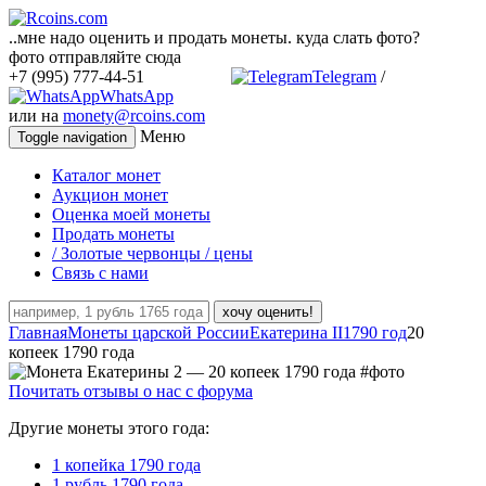
..мне надо оценить и продать монеты. куда слать фото?
фото отправляйте сюда
+7 (995) 777-44-51
Telegram
/
WhatsApp
или на
monety@rcoins.com
Меню
Toggle navigation
Каталог монет
Аукцион монет
Оценка моей монеты
Продать монеты
/ Золотые червонцы / цены
Связь с нами
хочу оценить!
Главная
Монеты царской России
Екатерина II
1790 год
20
копеек 1790 года
Почитать отзывы о нас с форума
Другие монеты этого года:
1 копейка 1790 года
1 рубль 1790 года