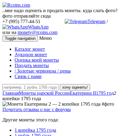
..мне надо оценить и продать монеты. куда слать фото?
фото отправляйте сюда
+7 (995) 777-44-51
Telegram
/
WhatsApp
или на
monety@rcoins.com
Меню
Toggle navigation
Каталог монет
Аукцион монет
Оценка моей монеты
Продать монеты
/ Золотые червонцы / цены
Связь с нами
хочу оценить!
Главная
Монеты царской России
Екатерина II
1795 год
2
копейки 1795 года
Почитать отзывы о нас с форума
Другие монеты этого года:
1 копейка 1795 года
1 рубль 1795 года