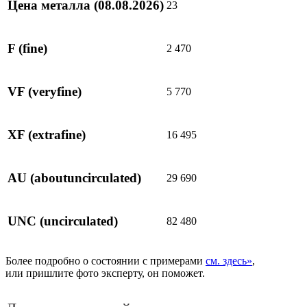
Цена металла
(08.08.2026)
23
F
(fine)
2 470
VF
(veryfine)
5 770
XF
(extrafine)
16 495
AU
(aboutuncirculated)
29 690
UNC
(uncirculated)
82 480
Более подробно о состоянии с примерами
см. здесь»
,
или пришлите фото эксперту, он поможет.