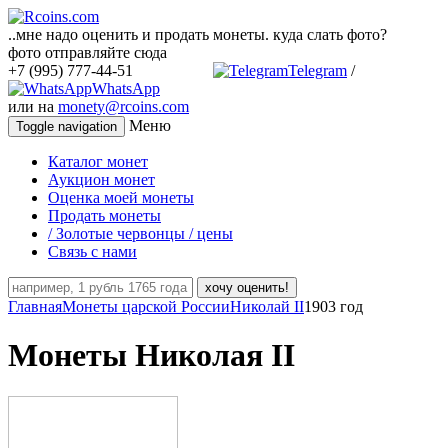
..мне надо оценить и продать монеты. куда слать фото?
фото отправляйте сюда
+7 (995) 777-44-51
Telegram
/
WhatsApp
или на
monety@rcoins.com
Меню
Toggle navigation
Каталог монет
Аукцион монет
Оценка моей монеты
Продать монеты
/ Золотые червонцы / цены
Связь с нами
хочу оценить!
Главная
Монеты царской России
Николай II
1903 год
Монеты Николая II