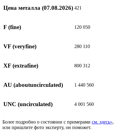
Цена металла
(07.08.2026)
421
F
(fine)
120 050
VF
(veryfine)
280 110
XF
(extrafine)
800 312
AU
(aboutuncirculated)
1 440 560
UNC
(uncirculated)
4 001 560
Более подробно о состоянии с примерами
см. здесь»
,
или пришлите фото эксперту, он поможет.