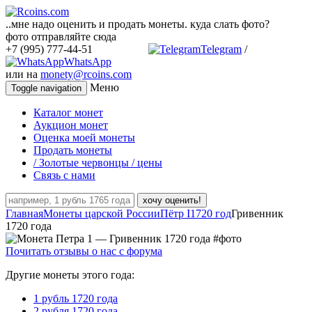
..мне надо оценить и продать монеты. куда слать фото?
фото отправляйте сюда
+7 (995) 777-44-51
Telegram
/
WhatsApp
или на
monety@rcoins.com
Меню
Toggle navigation
Каталог монет
Аукцион монет
Оценка моей монеты
Продать монеты
/ Золотые червонцы / цены
Связь с нами
хочу оценить!
Главная
Монеты царской России
Пётр I
1720 год
Гривенник
1720 года
Почитать отзывы о нас с форума
Другие монеты этого года:
1 рубль 1720 года
2 рубля 1720 года