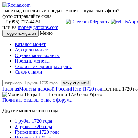
..мне надо оценить и продать монеты. куда слать фото?
фото отправляйте сюда
+7 (995) 777-44-51
Telegram
/
или на
monety@rcoins.com
Меню
Toggle navigation
Каталог монет
Аукцион монет
Оценка моей монеты
Продать монеты
/ Золотые червонцы / цены
Связь с нами
хочу оценить!
Главная
Монеты царской России
Пётр I
1720 год
Полтина 1720 го
Почитать отзывы о нас с форума
Другие монеты этого года:
1 рубль 1720 года
2 рубля 1720 года
Гривенник 1720 года
Полушка 1720 года