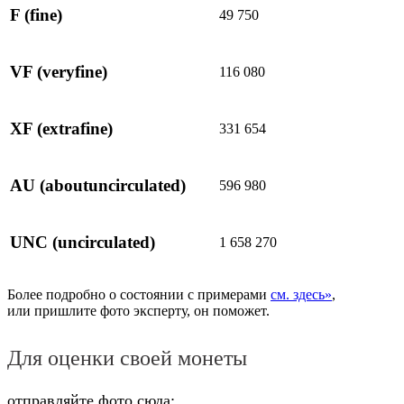
F
(fine)
49 750
VF
(veryfine)
116 080
XF
(extrafine)
331 654
AU
(aboutuncirculated)
596 980
UNC
(uncirculated)
1 658 270
Более подробно о состоянии с примерами
см. здесь»
,
или пришлите фото эксперту, он поможет.
Для оценки своей монеты
отправляйте фото сюда: