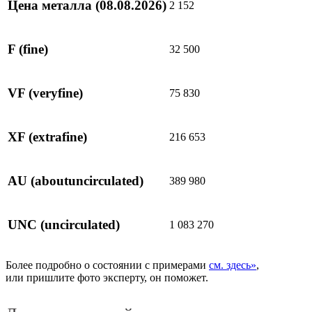
Цена металла
(08.08.2026)
2 152
F
(fine)
32 500
VF
(veryfine)
75 830
XF
(extrafine)
216 653
AU
(aboutuncirculated)
389 980
UNC
(uncirculated)
1 083 270
Более подробно о состоянии с примерами
см. здесь»
,
или пришлите фото эксперту, он поможет.