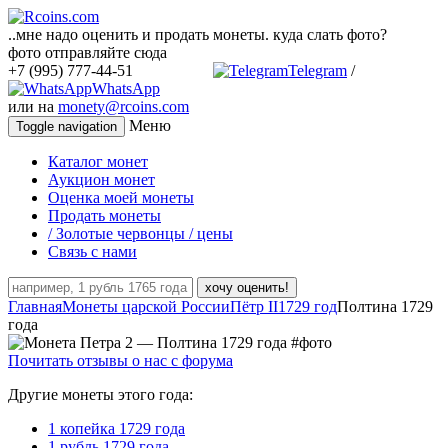
..мне надо оценить и продать монеты. куда слать фото?
фото отправляйте сюда
+7 (995) 777-44-51
Telegram
/
WhatsApp
или на
monety@rcoins.com
Меню
Toggle navigation
Каталог монет
Аукцион монет
Оценка моей монеты
Продать монеты
/ Золотые червонцы / цены
Связь с нами
хочу оценить!
Главная
Монеты царской России
Пётр II
1729 год
Полтина 1729
года
Почитать отзывы о нас с форума
Другие монеты этого года:
1 копейка 1729 года
1 рубль 1729 года