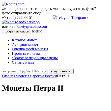
..мне надо оценить и продать монеты. куда слать фото?
фото отправляйте сюда
+7 (995) 777-44-51
Telegram
/
WhatsApp
или на
monety@rcoins.com
Меню
Toggle navigation
Каталог монет
Аукцион монет
Оценка моей монеты
Продать монеты
/ Золотые червонцы / цены
Связь с нами
хочу оценить!
Главная
Монеты царской России
Пётр II
Монеты Петра II