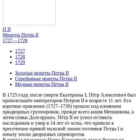
П II
Монеты Петра II
1727—1729
1727
1728
1729
Золотые монеты Петра II
Серебряные монеты Петра II
Медные монеты Петра II
В 1725 году, после смерти Екатерины I, Пётр Алексеевич был
провозглашён императором Петром II в возрасте 11 лет. Его
короткое правление (1727–1730) прошло под влиянием
придворных группировок, прежде всего князя Меншикова, а
затем семьи Долгоруких. Пётр II не успел оставить
наследников и умер в 14 лет от оспы, что привело к
пресечению прямой мужской линии потомков Петра I и
началу эпохи дворцовых переворотов.
В период правления Петра II монетное дело в России не