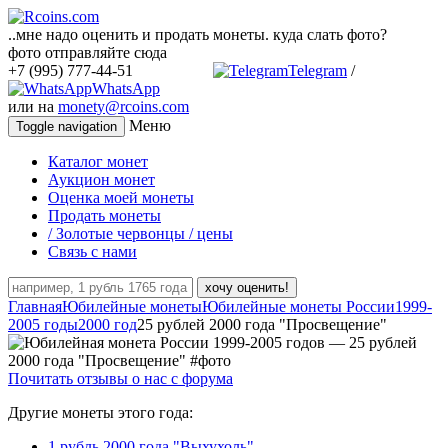
..мне надо оценить и продать монеты. куда слать фото?
фото отправляйте сюда
+7 (995) 777-44-51
Telegram
/
WhatsApp
или на
monety@rcoins.com
Меню
Toggle navigation
Каталог монет
Аукцион монет
Оценка моей монеты
Продать монеты
/ Золотые червонцы / цены
Связь с нами
хочу оценить!
Главная
Юбилейные монеты
Юбилейные монеты России
1999-
2005 годы
2000 год
25 рублей 2000 года "Просвещение"
Почитать отзывы о нас с форума
Другие монеты этого года:
1 рубль 2000 года "Выхухоль"