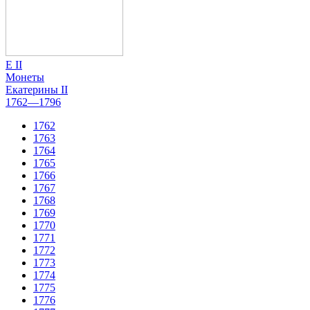
Е II
Монеты
Екатерины II
1762—1796
1762
1763
1764
1765
1766
1767
1768
1769
1770
1771
1772
1773
1774
1775
1776