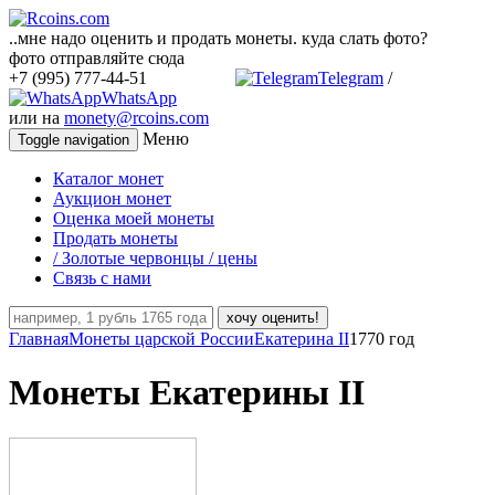
..мне надо оценить и продать монеты. куда слать фото?
фото отправляйте сюда
+7 (995) 777-44-51
Telegram
/
WhatsApp
или на
monety@rcoins.com
Меню
Toggle navigation
Каталог монет
Аукцион монет
Оценка моей монеты
Продать монеты
/ Золотые червонцы / цены
Связь с нами
хочу оценить!
Главная
Монеты царской России
Екатерина II
1770 год
Монеты Екатерины II