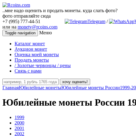
..мне надо оценить и продать монеты. куда слать фото?
фото отправляйте сюда
+7 (995) 777-44-51
Telegram
/
или на
monety@rcoins.com
Меню
Toggle navigation
Каталог монет
Аукцион монет
Оценка моей монеты
Продать монеты
/ Золотые червонцы / цены
Связь с нами
хочу оценить!
Главная
Юбилейные монеты
Юбилейные монеты России
1999-2
Юбилейные монеты России 199
1999
2000
2001
2002