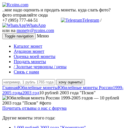
..мне надо оценить и продать монеты. куда слать фото?
фото отправляйте сюда
+7 (995) 777-44-51
Telegram
/
WhatsApp
или на
monety@rcoins.com
Меню
Toggle navigation
Каталог монет
Аукцион монет
Оценка моей монеты
Продать монеты
/ Золотые червонцы / цены
Связь с нами
хочу оценить!
Главная
Юбилейные монеты
Юбилейные монеты России
1999-
2005 годы
2003 год
10 рублей 2003 года "Псков"
Почитать отзывы о нас с форума
Другие монеты этого года:
1 000 рублей 2003 года "Кронштадт"