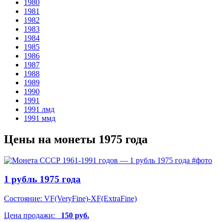
1980
1981
1982
1983
1984
1985
1986
1987
1988
1989
1990
1991
1991
лмд
1991
ммд
Цены на монеты 1975 года
1 рубль 1975 года
Состояние:
VF(VeryFine)-XF(ExtraFine)
Цена продажи:
150 руб.