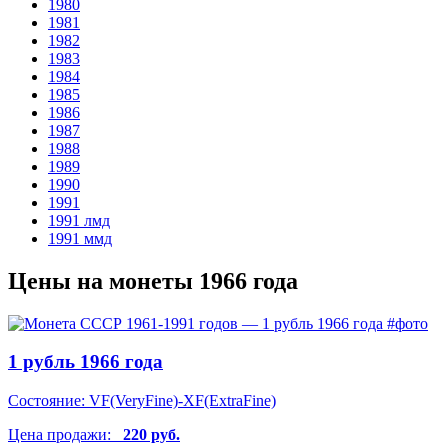
1980
1981
1982
1983
1984
1985
1986
1987
1988
1989
1990
1991
1991
лмд
1991
ммд
Цены на монеты 1966 года
1 рубль 1966 года
Состояние:
VF(VeryFine)-XF(ExtraFine)
Цена продажи:
220 руб.