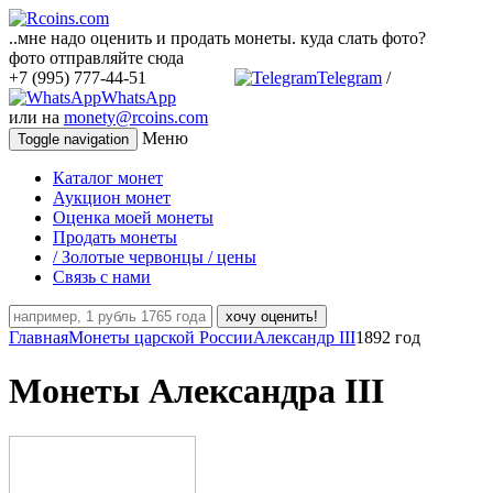
..мне надо оценить и продать монеты. куда слать фото?
фото отправляйте сюда
+7 (995) 777-44-51
Telegram
/
WhatsApp
или на
monety@rcoins.com
Меню
Toggle navigation
Каталог монет
Аукцион монет
Оценка моей монеты
Продать монеты
/ Золотые червонцы / цены
Связь с нами
хочу оценить!
Главная
Монеты царской России
Александр III
1892 год
Монеты Александра III