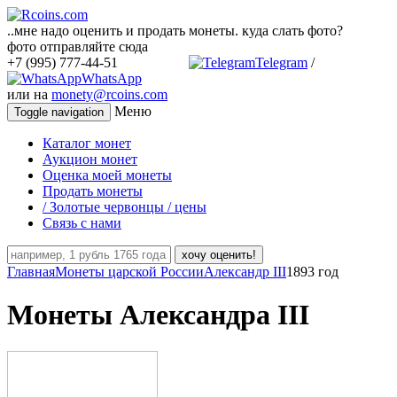
..мне надо оценить и продать монеты. куда слать фото?
фото отправляйте сюда
+7 (995) 777-44-51
Telegram
/
WhatsApp
или на
monety@rcoins.com
Меню
Toggle navigation
Каталог монет
Аукцион монет
Оценка моей монеты
Продать монеты
/ Золотые червонцы / цены
Связь с нами
хочу оценить!
Главная
Монеты царской России
Александр III
1893 год
Монеты Александра III